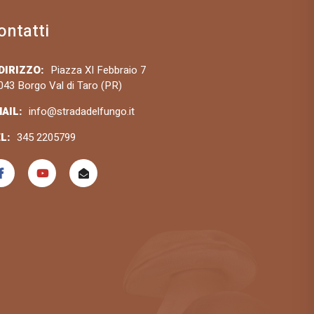
ontatti
DIRIZZO:
Piazza XI Febbraio 7
043 Borgo Val di Taro (PR)
AIL:
info@stradadelfungo.it
L:
345 2205799