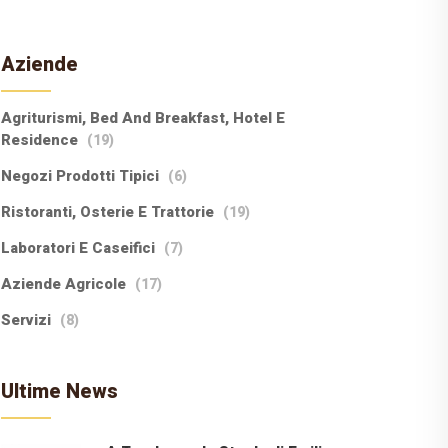
Aziende
Agriturismi, Bed And Breakfast, Hotel E
Residence
(19)
Negozi Prodotti Tipici
(6)
Ristoranti, Osterie E Trattorie
(19)
Laboratori E Caseifici
(7)
Aziende Agricole
(17)
Servizi
(8)
Ultime News