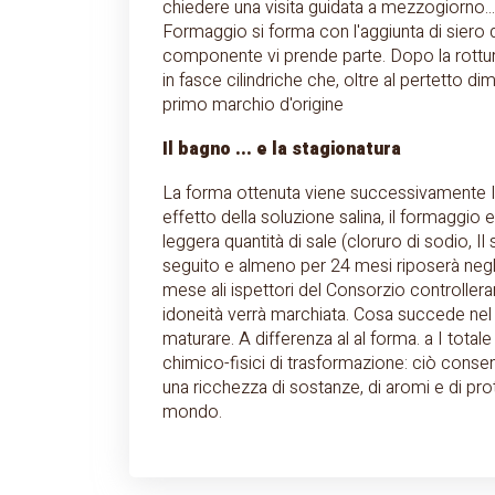
chiedere una visita guidata a mezzogiorno..
Formaggio si forma con l'aggiunta di siero di
componente vi prende parte. Dopo la rottura
in fasce cilindriche che, oltre al pertetto
primo marchio d'origine
Il bagno ... e la stagionatura
La forma ottenuta viene successivamente I
effetto della soluzione salina, il formaggi
leggera quantità di sale (cloruro di sodio, I
seguito e almeno per 24 mesi riposerà negli 
mese ali ispettori del Consorzio controllera
idoneità verrà marchiata. Cosa succede nel
maturare. A differenza al al forma. a I total
chimico-fisici di trasformazione: ciò conse
una ricchezza di sostanze, di aromi e di pro
mondo.