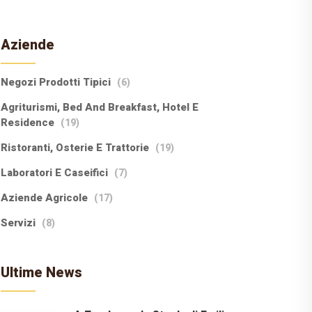
Aziende
Negozi Prodotti Tipici
(6)
Agriturismi, Bed And Breakfast, Hotel E
Residence
(19)
Ristoranti, Osterie E Trattorie
(19)
Laboratori E Caseifici
(7)
Aziende Agricole
(17)
Servizi
(8)
Ultime News