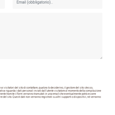
i visitatori del sito di contattare, qualora lo desiderino, il gestore del sito stesso,
tiva riguarda i dati personali inviati dall’utente visitatore al momento della compilazione
iamente tramite il form verranno tramutati in una email che eventualmente potrà essere
are del sito. Questi dati non verranno registrati su altri supporti o dispositivi, né verranno