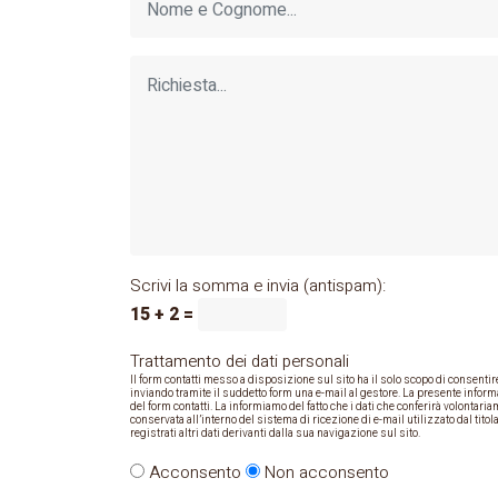
Scrivi la somma e invia (antispam):
15 + 2 =
Trattamento dei dati personali
Il form contatti messo a disposizione sul sito ha il solo scopo di consentire a
inviando tramite il suddetto form una e-mail al gestore. La presente informa
del form contatti. La informiamo del fatto che i dati che conferirà volontar
conservata all’interno del sistema di ricezione di e-mail utilizzato dal titol
registrati altri dati derivanti dalla sua navigazione sul sito.
Acconsento
Non acconsento