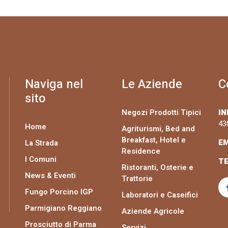
Naviga nel
Le Aziende
C
sito
Negozi Prodotti Tipici
IN
43
Home
Agriturismi, Bed and
Breakfast, Hotel e
EM
La Strada
Residence
I Comuni
TE
Ristoranti, Osterie e
News & Eventi
Trattorie
Fungo Porcino IGP
Laboratori e Caseifici
Parmigiano Reggiano
Aziende Agricole
Prosciutto di Parma
Servizi