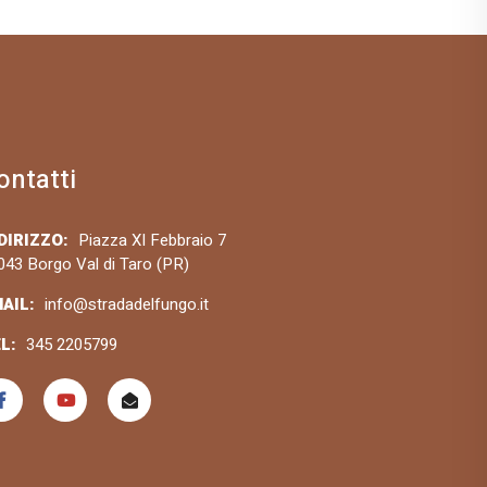
ontatti
DIRIZZO:
Piazza XI Febbraio 7
043 Borgo Val di Taro (PR)
AIL:
info@stradadelfungo.it
L:
345 2205799