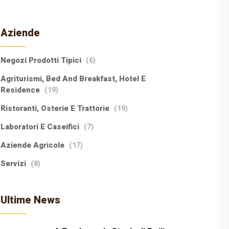
Aziende
Negozi Prodotti Tipici
(6)
Agriturismi, Bed And Breakfast, Hotel E
Residence
(19)
Ristoranti, Osterie E Trattorie
(19)
Laboratori E Caseifici
(7)
Aziende Agricole
(17)
Servizi
(8)
Ultime News