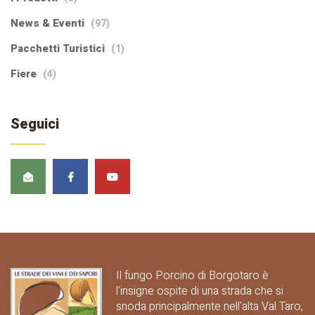
News & Eventi
(97)
Pacchetti Turistici
(1)
Fiere
(4)
Seguici
Il fungo Porcino di Borgotaro è
l'insigne ospite di una strada che si
snoda principalmente nell'alta Val Taro,