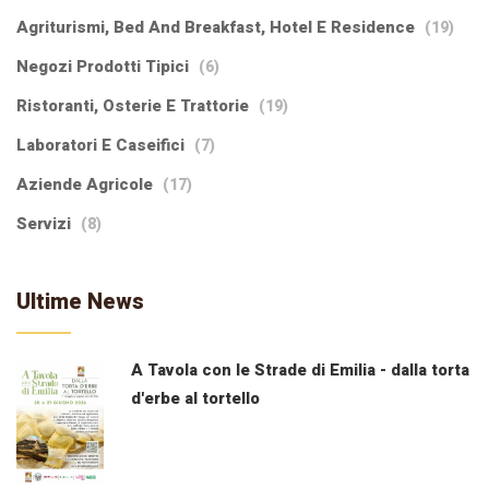
Agriturismi, Bed And Breakfast, Hotel E Residence
(19)
Negozi Prodotti Tipici
(6)
Ristoranti, Osterie E Trattorie
(19)
Laboratori E Caseifici
(7)
Aziende Agricole
(17)
Servizi
(8)
Ultime News
A Tavola con le Strade di Emilia - dalla torta
d'erbe al tortello