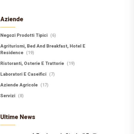
Aziende
Negozi Prodotti Tipici
(6)
Agriturismi, Bed And Breakfast, Hotel E
Residence
(19)
Ristoranti, Osterie E Trattorie
(19)
Laboratori E Caseifici
(7)
Aziende Agricole
(17)
Servizi
(8)
Ultime News