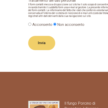
Trattamento dei dati personali
Il form contatti messo a disposizione sul sito ha il solo scopo di consentire a
inviando tramite il suddetto form una e-mail al gestore. La presente informa
del form contatti. La informiamo del fatto che i dati che conferirà volontar
conservata all’interno del sistema di ricezione di e-mail utilizzato dal titol
registrati altri dati derivanti dalla sua navigazione sul sito.
Acconsento
Non acconsento
Invia
Il fungo Porcino di