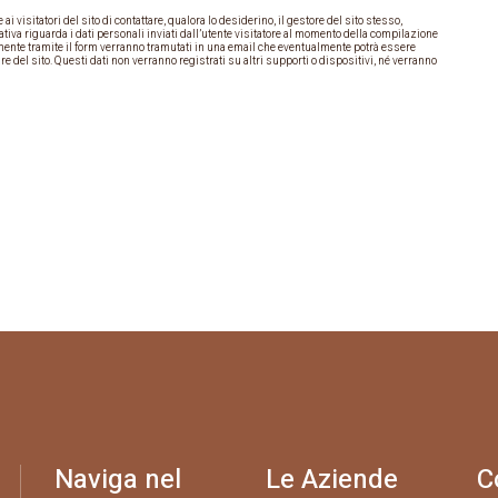
i visitatori del sito di contattare, qualora lo desiderino, il gestore del sito stesso,
tiva riguarda i dati personali inviati dall’utente visitatore al momento della compilazione
iamente tramite il form verranno tramutati in una email che eventualmente potrà essere
are del sito. Questi dati non verranno registrati su altri supporti o dispositivi, né verranno
Naviga nel
Le Aziende
C