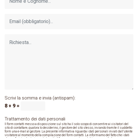
Scrivi la somma e invia (antispam):
8 + 9 =
Trattamento dei dati personali
Il form contatti messo a disposizione sul sito ha il solo scopo di consentire ai visitatori del
sito di contattare, qualora lo desiderino, il gestore del sito stesso, inviando tramite il suddetto
form una e-mail al gestore. La presente informativa riguarda i dati personali inviati dall’utente
visitatore al momento della compilazione del form contatti. La informiamo del fatto che i dati