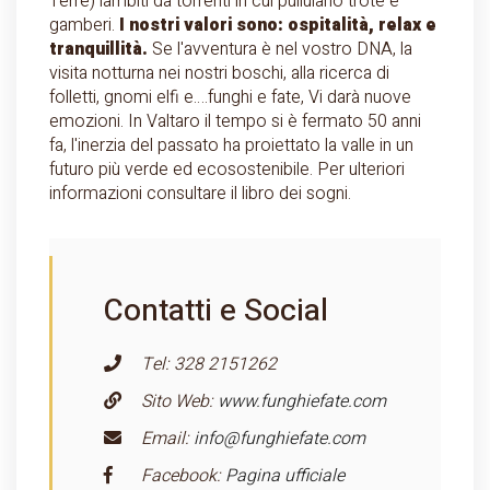
Terre) lambiti da torrenti in cui pullulano trote e
gamberi.
I nostri valori sono: ospitalità, relax e
tranquillità.
Se l'avventura è nel vostro DNA, la
visita notturna nei nostri boschi, alla ricerca di
folletti, gnomi elfi e….funghi e fate, Vi darà nuove
emozioni. In Valtaro il tempo si è fermato 50 anni
fa, l'inerzia del passato ha proiettato la valle in un
futuro più verde ed ecosostenibile. Per ulteriori
informazioni consultare il libro dei sogni.
Contatti e Social
Tel: 328 2151262
Sito Web:
www.funghiefate.com
Email:
info@funghiefate.com
Facebook:
Pagina ufficiale