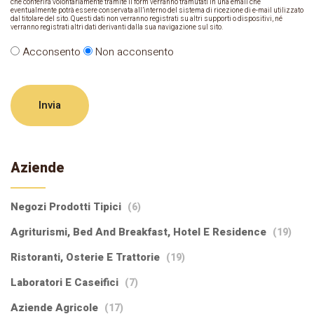
che conferirà volontariamente tramite il form verranno tramutati in una email che
eventualmente potrà essere conservata all’interno del sistema di ricezione di e-mail utilizzato
dal titolare del sito. Questi dati non verranno registrati su altri supporti o dispositivi, né
verranno registrati altri dati derivanti dalla sua navigazione sul sito.
Acconsento
Non acconsento
Invia
Aziende
Negozi Prodotti Tipici
(6)
Agriturismi, Bed And Breakfast, Hotel E Residence
(19)
Ristoranti, Osterie E Trattorie
(19)
Laboratori E Caseifici
(7)
Aziende Agricole
(17)