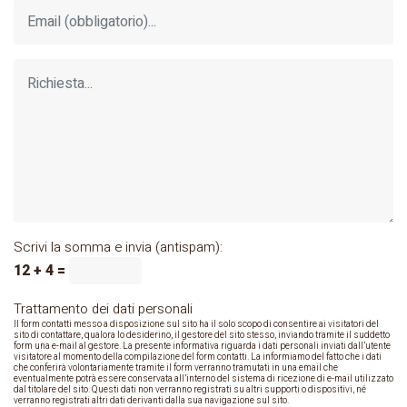
Scrivi la somma e invia (antispam):
12 + 4 =
Trattamento dei dati personali
Il form contatti messo a disposizione sul sito ha il solo scopo di consentire ai visitatori del
sito di contattare, qualora lo desiderino, il gestore del sito stesso, inviando tramite il suddetto
form una e-mail al gestore. La presente informativa riguarda i dati personali inviati dall’utente
visitatore al momento della compilazione del form contatti. La informiamo del fatto che i dati
che conferirà volontariamente tramite il form verranno tramutati in una email che
eventualmente potrà essere conservata all’interno del sistema di ricezione di e-mail utilizzato
dal titolare del sito. Questi dati non verranno registrati su altri supporti o dispositivi, né
verranno registrati altri dati derivanti dalla sua navigazione sul sito.