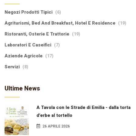
Negozi Prodotti Tipici
(6)
Agriturismi, Bed And Breakfast, Hotel E Residence
(19)
Ristoranti, Osterie E Trattorie
(19)
Laboratori E Caseifici
(7)
Aziende Agricole
(17)
Servizi
(8)
Ultime News
A Tavola con le Strade di Emilia - dalla torta
d'erbe al tortello
26 APRILE 2026