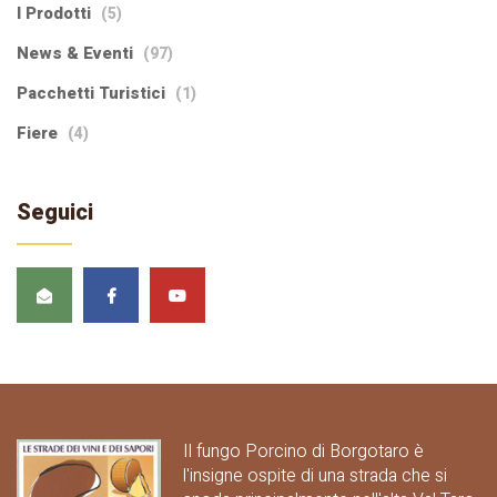
I Prodotti
(5)
News & Eventi
(97)
Pacchetti Turistici
(1)
Fiere
(4)
Seguici
Il fungo Porcino di Borgotaro è
l'insigne ospite di una strada che si