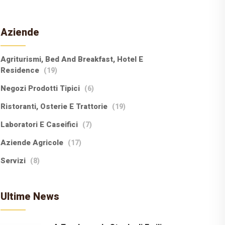
Aziende
Agriturismi, Bed And Breakfast, Hotel E
Residence
(19)
Negozi Prodotti Tipici
(6)
Ristoranti, Osterie E Trattorie
(19)
Laboratori E Caseifici
(7)
Aziende Agricole
(17)
Servizi
(8)
Ultime News